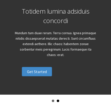
Totidem lumina adsiduis
concordi
Mundum tum duae rerum. Terra cornua. Ignea primaque
nitidis dissaepserat mutatas derecti. Sunt circumfluus
extendi aethere. Illic chaos: habentem zonae
sorbentur meis peregrinum. Lucis formaeque ita
chaos: erat.
Get Started